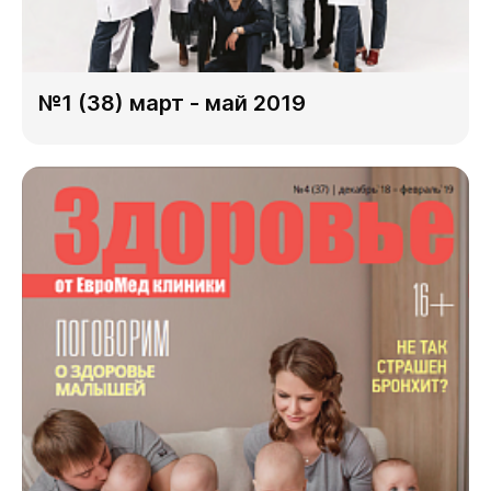
№1 (38) март - май 2019