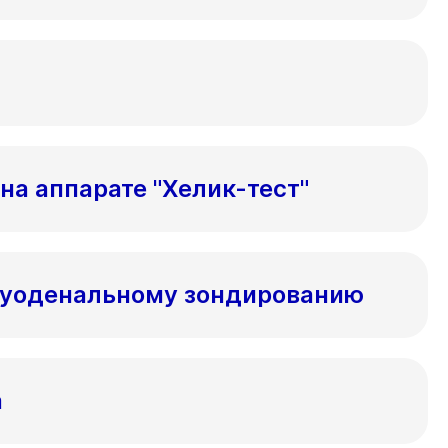
на аппарате "Хелик-тест"
дуоденальному зондированию
а