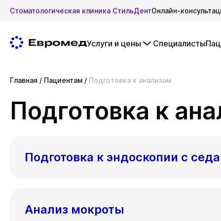
Стоматологическая клиника СтильДент
Онлайн-консультац
Услуги и цены
Специалисты
Пац
Главная
/
Пациентам
/
Подготовка к анализам
Подготовка к ан
Подготовка к эндоскопии с сед
Анализ мокроты