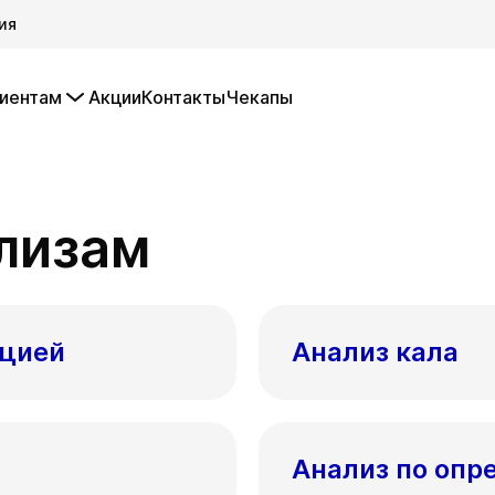
ия
иентам
Акции
Контакты
Чекапы
ализам
ацией
Анализ кала
Анализ по опр