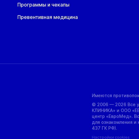
Программы и чекапы
Превентивная медицина
Имеются противопок
© 2006 — 2026 Все 
КЛИНИКА» и ООО «Е
центр «ЕвроМед». В
для ознакомления и н
437 ГК РФ).
Настройки cookies