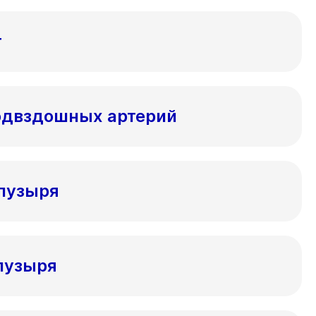
т
одвздошных артерий
пузыря
пузыря