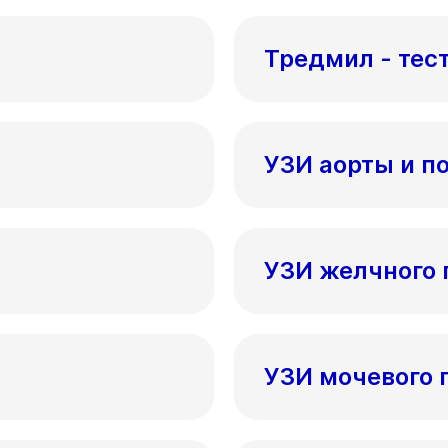
Тредмил - тес
УЗИ аорты и п
УЗИ желчного 
УЗИ мочевого 