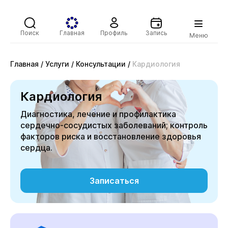
Поиск
Главная
Профиль
Запись
Меню
Главная
/
Услуги
/
Консультации
/
Кардиология
Кардиология
Диагностика, лечение и профилактика
сердечно-сосудистых заболеваний; контроль
факторов риска и восстановление здоровья
сердца.
Записаться