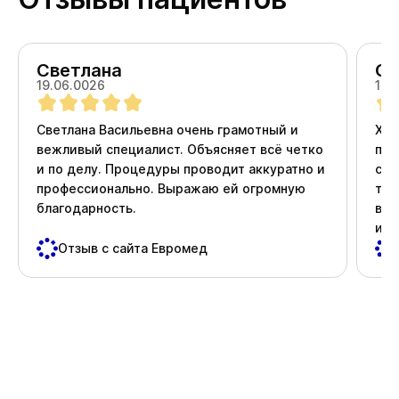
Светлана
Ол
19.06.0026
18.
Светлана Васильевна очень грамотный и
Хоч
вежливый специалист. Объясняет всё четко
про
и по делу. Процедуры проводит аккуратно и
ста
профессионально. Выражаю ей огромную
тер
благодарность.
вни
и д
пос
Отзыв с сайта Евромед
важ
Спа