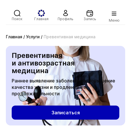
Поиск
Главная
Профиль
Запись
Меню
Главная
/
Услуги
/
Превентивная медицина
Превентивная
и антивозрастная
медицина
Раннее выявление заболеваний, повышение
качества жизни и продление ее
продолжительности
Записаться