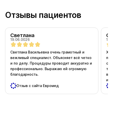
Отзывы пациентов
Светлана
Ол
19.06.0026
18.
Светлана Васильевна очень грамотный и
Хоч
вежливый специалист. Объясняет всё четко
про
и по делу. Процедуры проводит аккуратно и
ста
профессионально. Выражаю ей огромную
тер
благодарность.
вни
и д
пос
Отзыв с сайта Евромед
важ
Спа