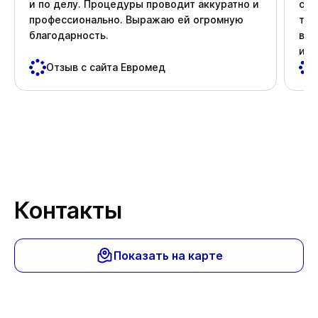
и по делу. Процедуры проводит аккуратно и
ста
профессионально. Выражаю ей огромную
тер
благодарность.
вни
и д
пос
Отзыв с сайта Евромед
важ
Спа
Контакты
Показать на карте