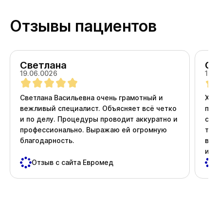
Отзывы пациентов
Светлана
Ол
19.06.0026
18.
Светлана Васильевна очень грамотный и
Хоч
вежливый специалист. Объясняет всё четко
про
и по делу. Процедуры проводит аккуратно и
ста
профессионально. Выражаю ей огромную
тер
благодарность.
вни
и д
пос
Отзыв с сайта Евромед
важ
Спа