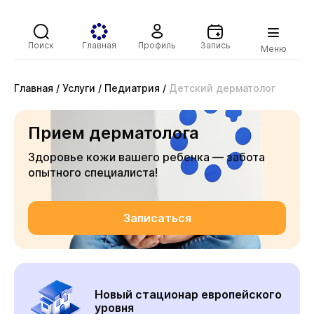
Поиск
Главная
Профиль
Запись
Меню
Главная
/
Услуги
/
Педиатрия
/
Детский дерматолог
Прием дерматолога
Здоровье кожи вашего ребенка — забота
опытного специалиста!
Записаться
Новый стационар европейского
уровня