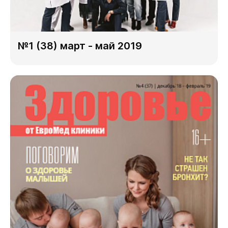
№1 (38) март - май 2019