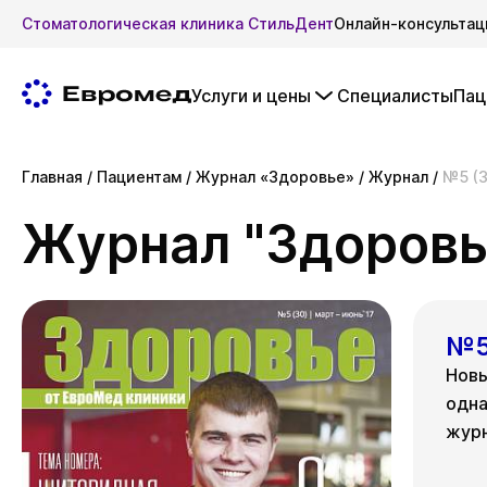
Стоматологическая клиника СтильДент
Онлайн-консультац
Услуги и цены
Специалисты
Пац
Главная
/
Пациентам
/
Журнал «Здоровье»
/
Журнал
/
№5 (3
Журнал "Здоровь
№5
Новы
одна
журн