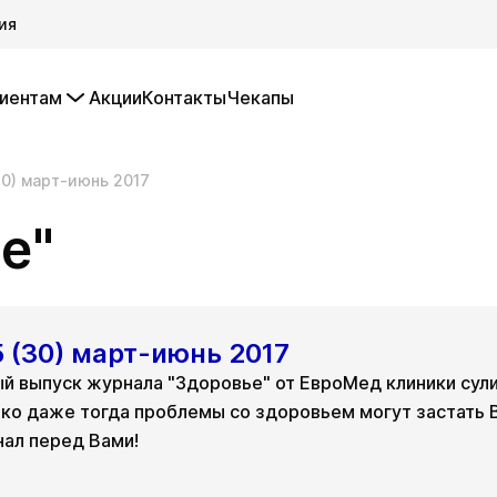
ия
иентам
Акции
Контакты
Чекапы
0) март-июнь 2017
е"
 (30) март-июнь 2017
й выпуск журнала "Здоровье" от ЕвроМед клиники сули
ко даже тогда проблемы со здоровьем могут застать В
ал перед Вами!