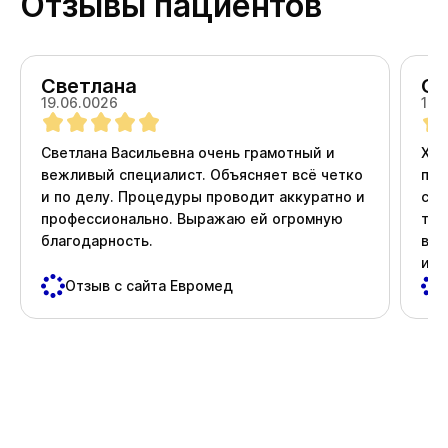
Отзывы пациентов
Светлана
Ол
19.06.0026
18.
Светлана Васильевна очень грамотный и
Хоч
вежливый специалист. Объясняет всё четко
про
и по делу. Процедуры проводит аккуратно и
ста
профессионально. Выражаю ей огромную
тер
благодарность.
вни
и д
пос
Отзыв с сайта Евромед
важ
Спа