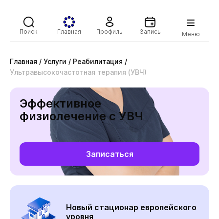
Поиск
Главная
Профиль
Запись
Меню
Главная
/
Услуги
/
Реабилитация
/
Ультравысокочастотная терапия (УВЧ)
Эффективное
физиолечение с УВЧ
Записаться
Новый стационар европейского
уровня