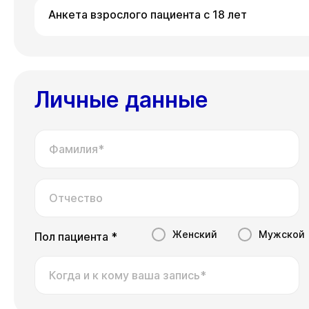
Анкета взрослого пациента с 18 лет
Личные данные
Фамилия*
Отчество
Женский
Мужской
Пол пациента *
Когда и к кому ваша запись*