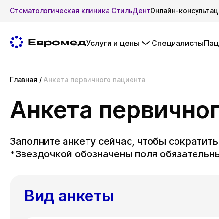
Стоматологическая клиника СтильДент
Онлайн-консультац
Услуги и цены
Специалисты
Пац
Главная
/
Анкета первичного пациента
Анкета первично
Заполните анкету сейчас, чтобы сократит
*Звездочкой обозначены поля обязательны
Вид анкеты