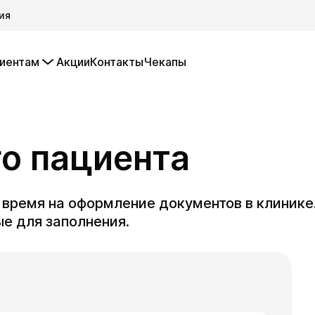
ия
иентам
Акции
Контакты
Чекапы
го пациента
ь время на оформление документов в клинике
е для заполнения.