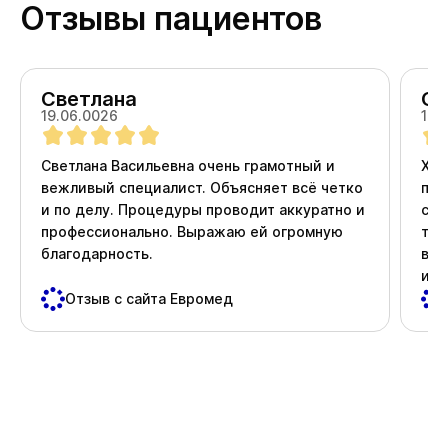
Отзывы пациентов
Светлана
Ол
19.06.0026
18.
Светлана Васильевна очень грамотный и
Хоч
вежливый специалист. Объясняет всё четко
про
и по делу. Процедуры проводит аккуратно и
ста
профессионально. Выражаю ей огромную
тер
благодарность.
вни
и д
пос
Отзыв с сайта Евромед
важ
Спа