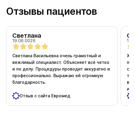
Отзывы пациентов
Светлана
Ол
19.06.0026
18.
Светлана Васильевна очень грамотный и
Хоч
вежливый специалист. Объясняет всё четко
про
и по делу. Процедуры проводит аккуратно и
ста
профессионально. Выражаю ей огромную
тер
благодарность.
вни
и д
пос
Отзыв с сайта Евромед
важ
Спа