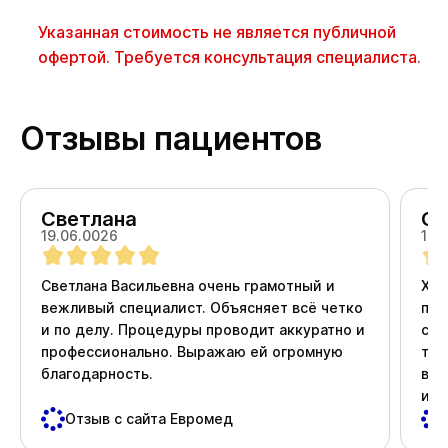
Указанная стоимость не является публичной
офертой. Требуется консультация специалиста.
Отзывы пациентов
Светлана
Ол
19.06.0026
18.
Светлана Васильевна очень грамотный и
Хоч
вежливый специалист. Объясняет всё четко
про
и по делу. Процедуры проводит аккуратно и
ста
профессионально. Выражаю ей огромную
тер
благодарность.
вни
и д
пос
Отзыв с сайта Евромед
важ