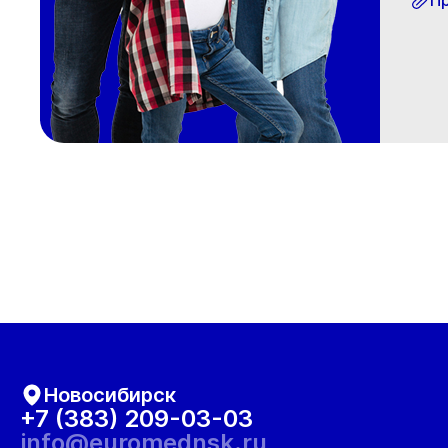
П
Новосибирск
+7 (383) 209-03-03
info@euromednsk.ru