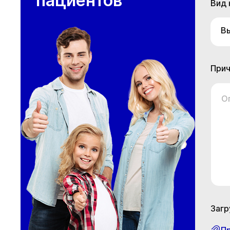
пациентов
Вид 
В
Прич
О
Загр