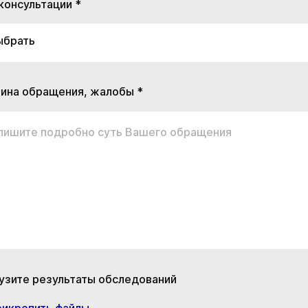
консультации *
ыбрать
ина обращения, жалобы *
пишите подробно суть Вашего обращения
узите результаты обследований