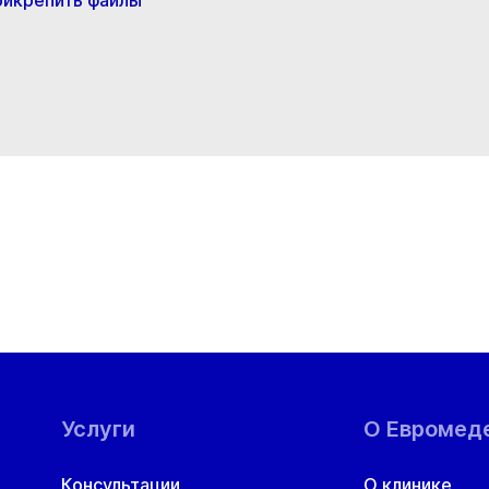
рикрепить файлы
Услуги
О Евромед
Консультации
О клинике