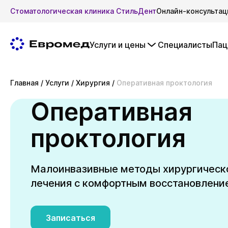
Стоматологическая клиника СтильДент
Онлайн-консультац
Услуги и цены
Специалисты
Пац
Главная
/
Услуги
/
Хирургия
/
Оперативная проктология
Оперативная
проктология
Малоинвазивные методы хирургическ
лечения с комфортным восстановлени
Записаться