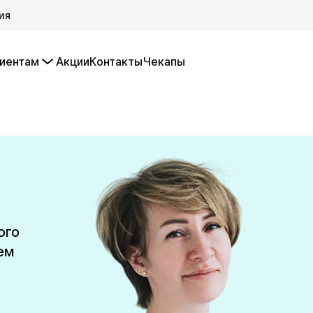
ия
иентам
Акции
Контакты
Чекапы
ого
ем