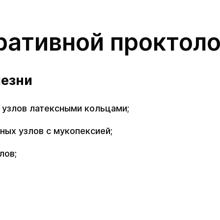
ративной проктоло
лезни
 узлов латексными кольцами;
ных узлов с мукопексией;
лов;