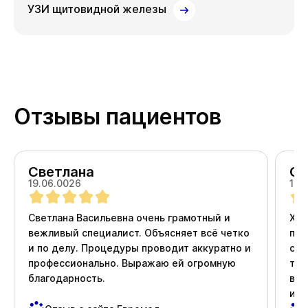
УЗИ щитовидной железы
Отзывы пациентов
Светлана
Ол
19.06.0026
18.
Светлана Васильевна очень грамотный и
Хоч
вежливый специалист. Объясняет всё четко
про
и по делу. Процедуры проводит аккуратно и
ста
профессионально. Выражаю ей огромную
тер
благодарность.
вни
и д