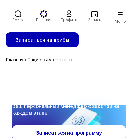
Поиск
Главная
Профиль
Запись
Меню
Записаться на приём
Главная
/
Пациентам
/
Чекапы
Подарите здоровье с
чекап себе и своим
близким
Ваш персональный менеджер с заботой на
каждом этапе
Записаться на программу