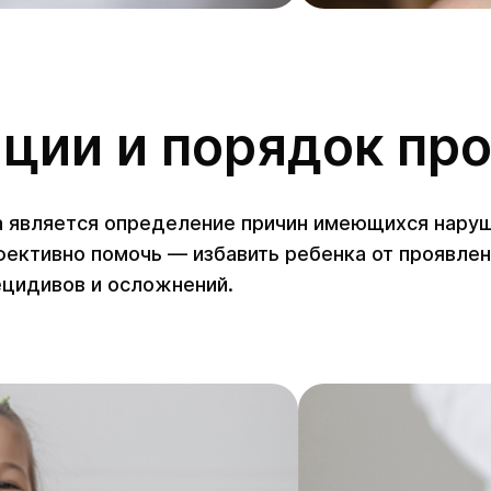
ации и порядок пр
а является определение причин имеющихся наруш
фективно помочь — избавить ребенка от проявле
ецидивов и осложнений.