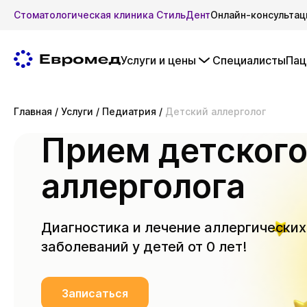
Стоматологическая клиника СтильДент
Онлайн-консультац
Услуги и цены
Специалисты
Пац
Главная
/
Услуги
/
Педиатрия
/
Детский аллерголог
Прием детског
аллерголога
Диагностика и лечение аллергических
заболеваний у детей от 0 лет!
Записаться