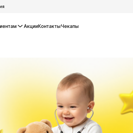
ия
иентам
Акции
Контакты
Чекапы
о