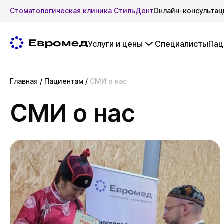
Стоматологическая клиника СтильДент
Онлайн-консультац
Услуги и цены
Специалисты
Пац
Главная
/
Пациентам
/
СМИ о нас
СМИ о нас