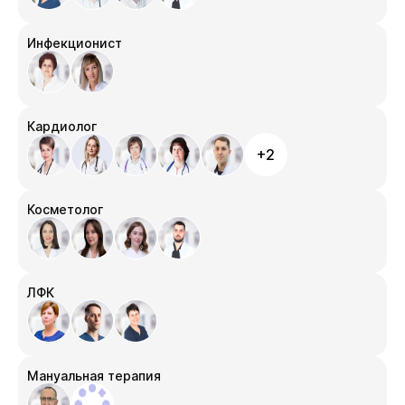
Инфекционист
Кардиолог
+2
Косметолог
ЛФК
Мануальная терапия