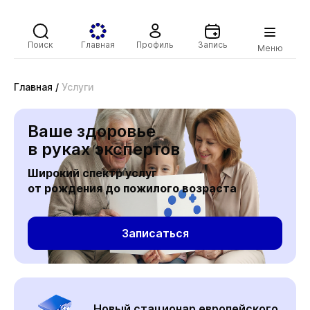
Поиск
Главная
Профиль
Запись
Меню
Главная
/
Услуги
Ваше здоровье
в руках экспертов
Широкий спектр услуг
от рождения до пожилого возраста
Записаться
Новый стационар европейского