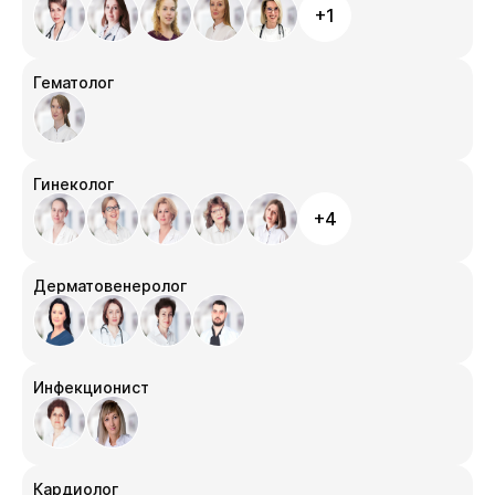
+1
Гематолог
Гинеколог
+4
Дерматовенеролог
Инфекционист
Кардиолог