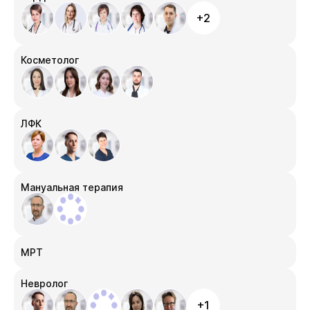
+2
Косметолог
ЛФК
Мануальная терапия
МРТ
Невролог
+1