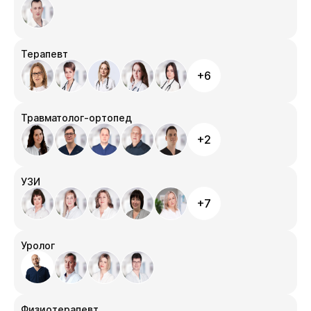
Терапевт
+6
Травматолог-ортопед
+2
УЗИ
+7
Уролог
Физиотерапевт