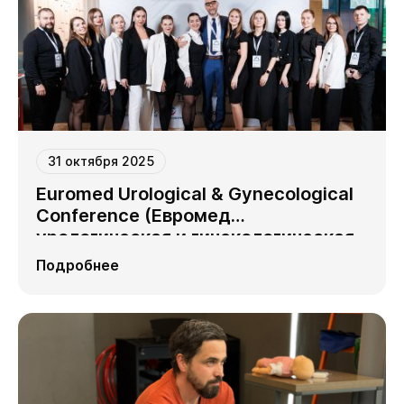
31 октября 2025
Euromed Urological & Gynecological
Conference (Евромед
урологическая и гинекологическая
конференция) 2025: Тренды и
Подробнее
традиции