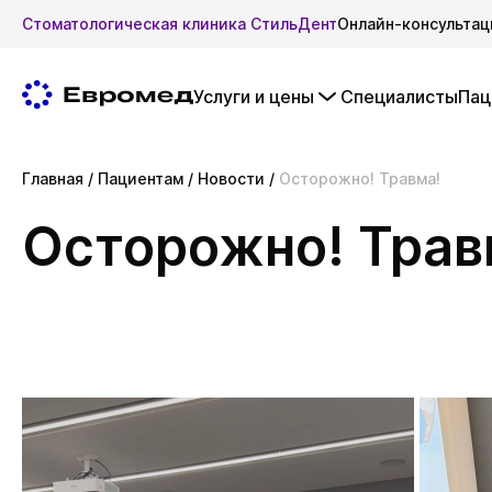
Стоматологическая клиника СтильДент
Онлайн-консультац
Услуги и цены
Специалисты
Пац
Главная
/
Пациентам
/
Новости
/
Осторожно! Травма!
Осторожно! Трав