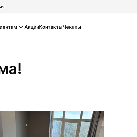
ия
иентам
Акции
Контакты
Чекапы
ма!