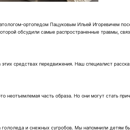
атологом-ортопедом Пацуковым Ильей Игоревичем посе
 которой обсудили самые распространенные травмы, свя
этих средствах передвижения. Наш специалист рассказ
это неотъемлемая часть образа. Но они могут стать пр
а гололеда и снежных сугробов. Мы напомнили детям бы