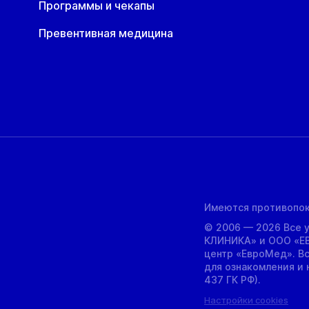
Программы и чекапы
Превентивная медицина
Имеются противопок
© 2006 — 2026 Все 
КЛИНИКА» и ООО «Е
центр «ЕвроМед». В
для ознакомления и н
437 ГК РФ).
Настройки cookies