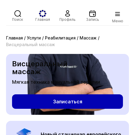
Поиск
Главная
Профиль
Запись
Меню
Главная
/
Услуги
/
Реабилитация
/
Массаж
/
Висцеральный массаж
Висцеральный
массаж
Мягкая техника мануальной терапии
Записаться
Новый стационар европейского