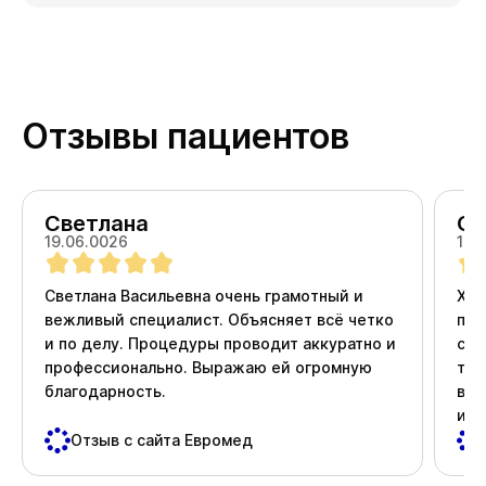
Отзывы пациентов
Светлана
Ол
19.06.0026
18.
Светлана Васильевна очень грамотный и
Хоч
вежливый специалист. Объясняет всё четко
про
и по делу. Процедуры проводит аккуратно и
ста
профессионально. Выражаю ей огромную
тер
благодарность.
вни
и д
пос
Отзыв с сайта Евромед
важ