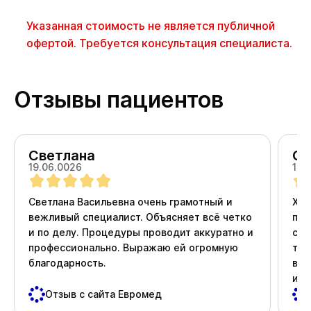
Указанная стоимость не является публичной
офертой. Требуется консультация специалиста.
Отзывы пациентов
Светлана
Ол
19.06.0026
18.
Светлана Васильевна очень грамотный и
Хоч
вежливый специалист. Объясняет всё четко
про
и по делу. Процедуры проводит аккуратно и
ста
профессионально. Выражаю ей огромную
тер
благодарность.
вни
и д
пос
Отзыв с сайта Евромед
важ