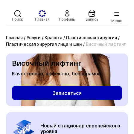
Поиск
Главная
Профиль
Запись
Меню
Главная
/
Услуги
/
Красота
/
Пластическая хирургия
/
Пластическая хирургия лица и шеи
/
Височный лифтинг
Височный лифтинг
Качественно, эффектно, без шрамов
Записаться
Новый стационар европейского
уровня