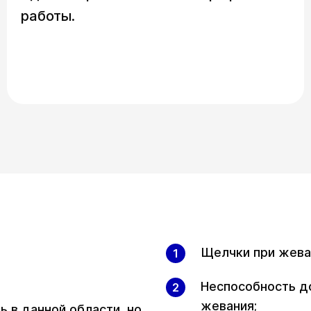
работы.
Щелчки при жева
Неспособность д
жевания;
ь в данной области, но