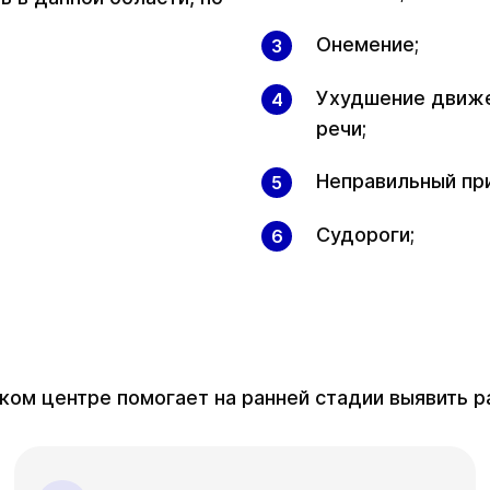
Онемение;
Ухудшение движе
речи;
Неправильный при
Судороги;
м центре помогает на ранней стадии выявить ра