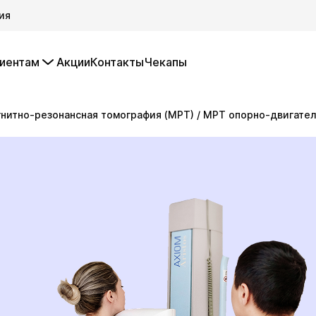
ия
иентам
Акции
Контакты
Чекапы
нитно-резонансная томография (МРТ)
/
МРТ опорно-двигател