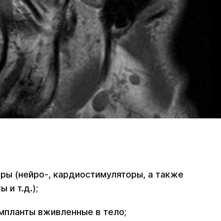
ры (нейро-, кардиостимуляторы, а также
 и т.д.);
мпланты вживленные в тело;