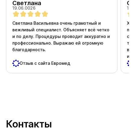
Светлана
Ол
19.06.0026
18.
Светлана Васильевна очень грамотный и
Хоч
вежливый специалист. Объясняет всё четко
про
и по делу. Процедуры проводит аккуратно и
ста
профессионально. Выражаю ей огромную
тер
благодарность.
вни
и д
пос
Отзыв с сайта Евромед
важ
Спа
Контакты