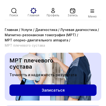
Поиск
Главная
Профиль
Запись
Меню
Главная
/
Услуги
/
Диагностика
/
Лучевая диагностика
/
Магнитно-резонансная томография (МРТ)
/
МРТ опорно-двигательного аппарата
/
МРТ плечевого сустава
МРТ плечевого
сустава
Точность и надежность результата
Записаться