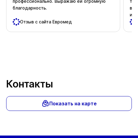
профессионально. Выражаю ей огромную
тер
благодарность.
вни
и д
пос
Отзыв с сайта Евромед
важ
Спа
Контакты
Показать на карте