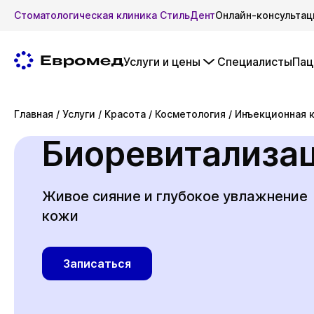
Стоматологическая клиника СтильДент
Онлайн-консультац
Услуги и цены
Специалисты
Пац
Главная
/
Услуги
/
Красота
/
Косметология
/
Инъекционная 
Биоревитализа
Живое сияние и глубокое увлажнение
кожи
Записаться