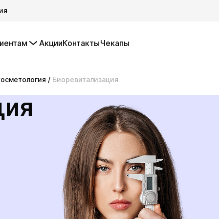
ия
иентам
Акции
Контакты
Чекапы
косметология
/
Биоревитализация
ция