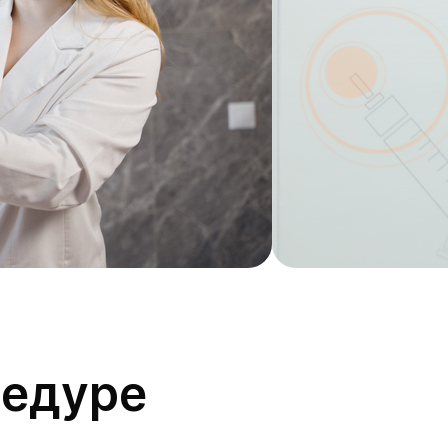
цедуре