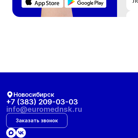
Л
М
М
Н
О
Новосибирск
О
+7 (383) 209-03-03
info@euromednsk.ru
О
Заказать звонок