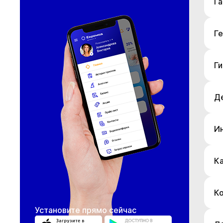
Г
Г
Ги
Д
И
К
К
Установите прямо сейчас