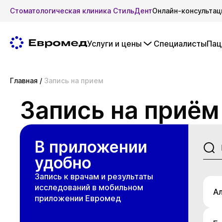
Стоматологическая клиника СтильДент
Онлайн-консультац
Услуги и цены
Специалисты
Пац
Главная
/
Запись на прием
Запись на приём
В приложении
удобно
Запись к врачам и результаты
исследований в мобильном
А
приложении Евромед