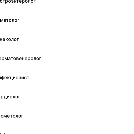
астроэнтеролог
ематолог
неколог
ерматовенеролог
нфекционист
ардиолог
осметолог