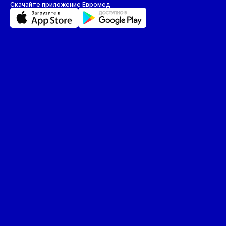
Пл
Скачайте приложение Евромед
П
П
П
П
Р
С