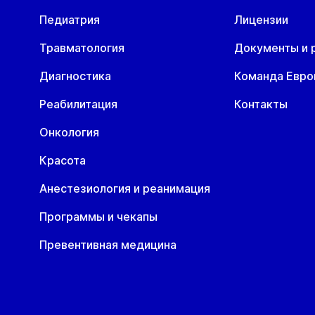
астический хирург
Педиатрия
Лицензии
одолог
Травматология
Документы и 
Диагностика
Команда Евр
роктолог
Реабилитация
Контакты
Онкология
сихотерапевт
Красота
ульмонолог
Анестезиология и реанимация
Программы и чекапы
евматолог
Превентивная медицина
ердечно-сосудистый хирург