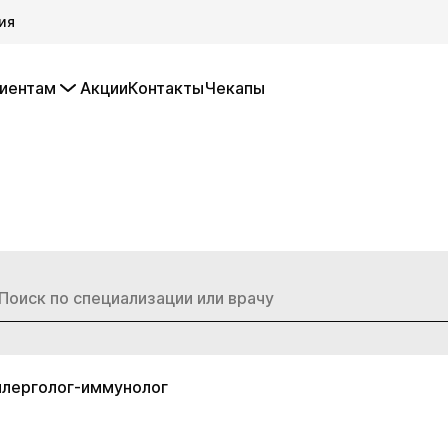
ия
иентам
Акции
Контакты
Чекапы
ллерголог-иммунолог