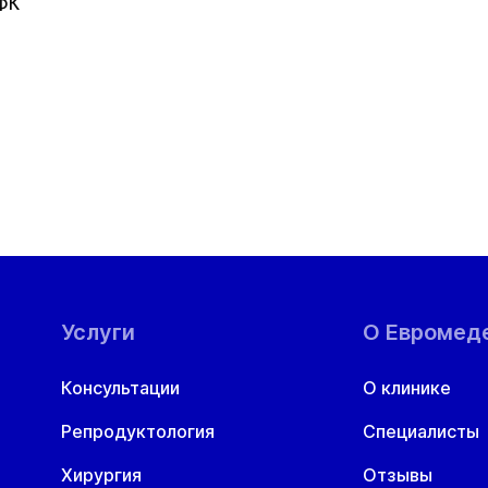
ФК
ануальная терапия
РТ
евролог
нколог
Услуги
О Евромед
ториноларинголог (ЛОР)
Консультации
О клинике
фтальмолог
Репродуктология
Специалисты
Хирургия
Отзывы