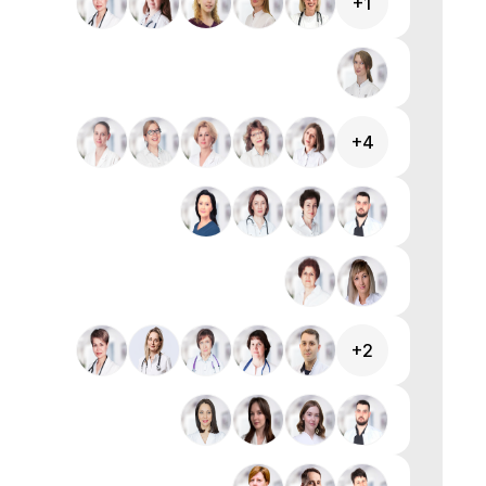
+1
+4
+2