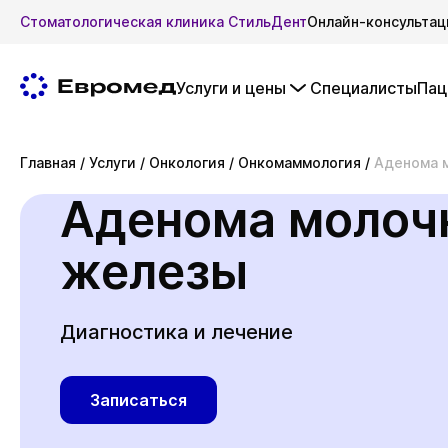
Стоматологическая клиника СтильДент
Онлайн-консультац
Услуги и цены
Специалисты
Пац
Главная
/
Услуги
/
Онкология
/
Онкомаммология
/
Аденома 
Аденома молоч
железы
Диагностика и лечение
Записаться