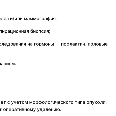
лез и/или маммография;
пирационная биопсия;
следования на гормоны — пролактин, половые
заниям.
рет с учетом морфологического типа опухоли,
т оперативному удалению.