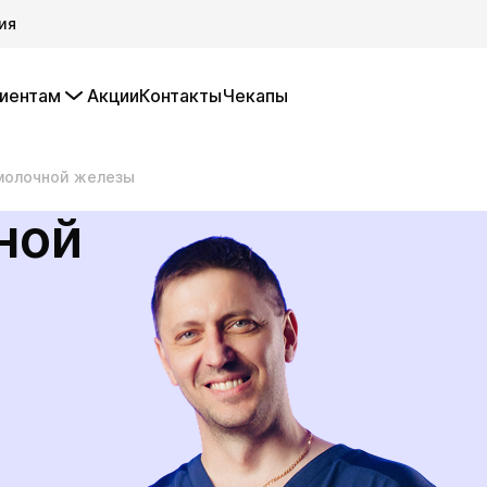
ия
иентам
Акции
Контакты
Чекапы
молочной железы
ной