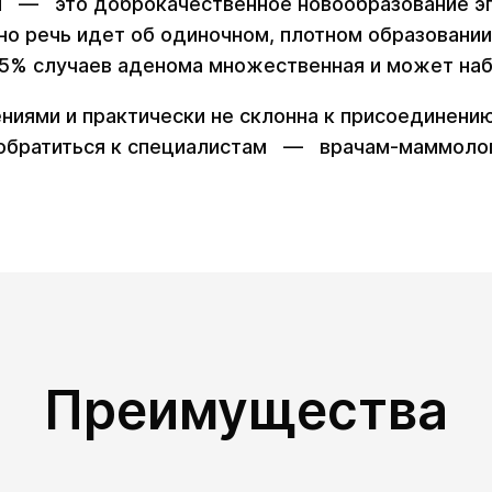
 — это доброкачественное новообразование эпи
но речь идет об одиночном, плотном образовании
5% случаев аденома множественная и может наб
ями и практически не склонна к присоединению
 обратиться к специалистам — врачам-маммолог
Преимущества