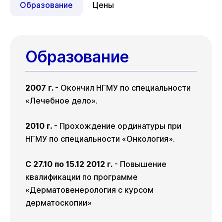
Пн
Ср
Пт
Образование
Цены
17 авг
19 авг
21 авг
Пн
Ср
Пт
10 авг
12 авг
14 авг
Пн
Ср
Пт
17 авг
19 авг
21 авг
Образование
2007 г.
- Окончил НГМУ по специальности
«Лечебное дело».
2010 г.
- Прохождение ординатуры при
НГМУ по специальности «Онкология».
С 27.10 по 15.12 2012 г.
- Повышение
квалификации по программе
«Дерматовенерология с курсом
дерматоскопии»