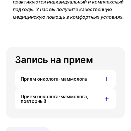
практикуются индивидуальный и комплексный
подходы. У нас вы получите качественную
медицинскую помощь в комфортных условиях.
Запись на прием
Прием онколога-маммолога
ул. Гоголя,
ул. Писарева,
Прием онколога-маммолога,
повторный
д. 42
д. 68
Пн
ул. Гоголя,
Ср
ул. Писарева,
Пт
10 авг
12 авг
14 авг
д. 42
д. 68