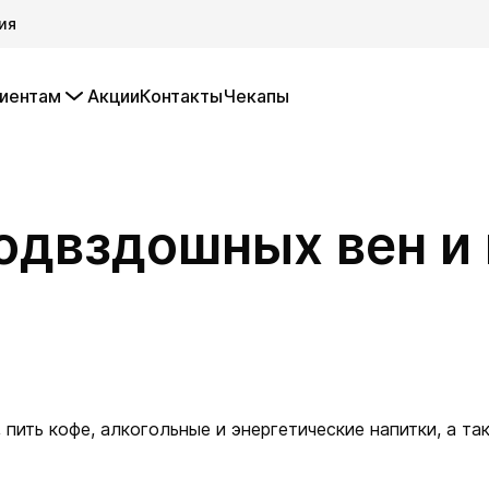
ия
иентам
Акции
Контакты
Чекапы
подвздошных вен и
 пить кофе, алкогольные и энергетические напитки, а 