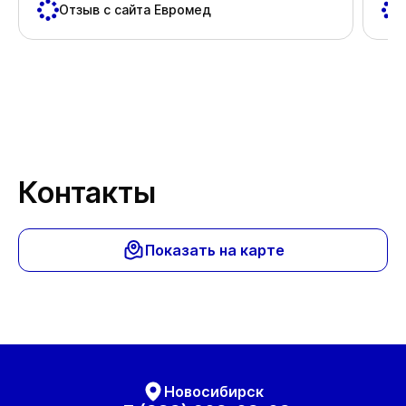
пос
Отзыв с сайта Евромед
важ
Спа
Контакты
Показать на карте
Новосибирск