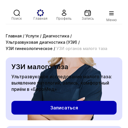
Поиск
Главная
Профиль
Запись
Меню
Главная
/
Услуги
/
Диагностика
/
Ультразвуковая диагностика (УЗИ)
/
УЗИ гинекологическое
/
УЗИ органов малого таза
УЗИ малого таза
Ультразвуковое исследование малого таза:
выявление патологий, запись, комфортный
приём в «ЕвроМед»
Записаться