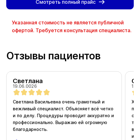
Смотреть полный прайс
Указанная стоимость не является публичной
офертой. Требуется консультация специалиста.
Отзывы пациентов
Светлана
Ол
19.06.0026
18.
Светлана Васильевна очень грамотный и
Хоч
вежливый специалист. Объясняет всё четко
про
и по делу. Процедуры проводит аккуратно и
ста
профессионально. Выражаю ей огромную
тер
благодарность.
вни
и д