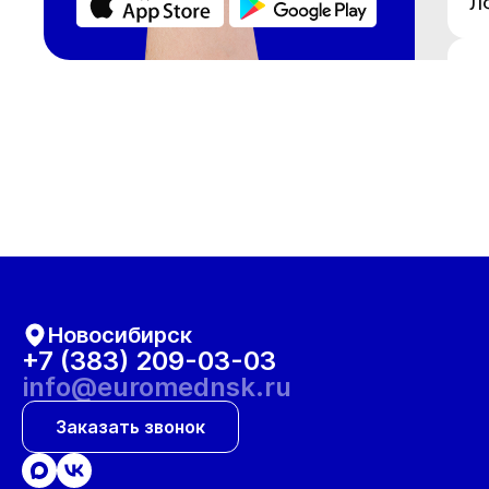
Л
М
М
Н
О
Новосибирск
О
+7 (383) 209-03-03
info@euromednsk.ru
О
Заказать звонок