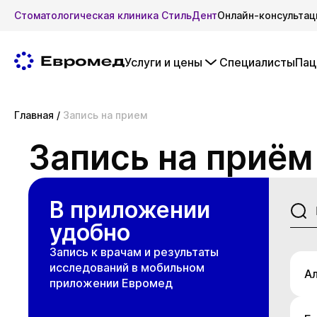
Стоматологическая клиника СтильДент
Онлайн-консультац
Услуги и цены
Специалисты
Пац
Главная
/
Запись на прием
Запись на приём
В приложении
удобно
Запись к врачам и результаты
исследований в мобильном
А
приложении Евромед