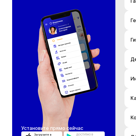
Г
Г
Ги
Д
И
К
К
Установите прямо сейчас