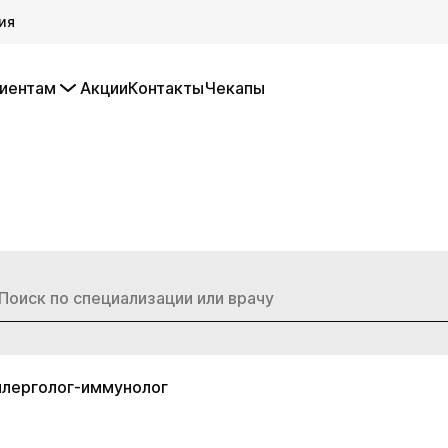
ия
иентам
Акции
Контакты
Чекапы
ллерголог-иммунолог