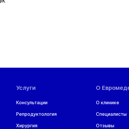
ФК
ануальная терапия
РТ
евролог
нколог
Услуги
О Евромед
ториноларинголог (ЛОР)
Консультации
О клинике
фтальмолог
Репродуктология
Специалисты
Хирургия
Отзывы