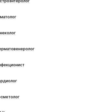
астроэнтеролог
ематолог
неколог
ерматовенеролог
нфекционист
ардиолог
осметолог