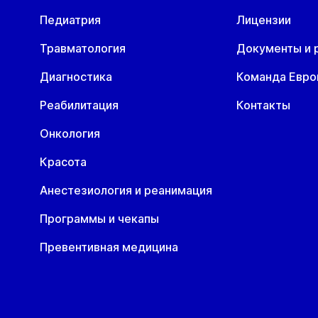
астический хирург
Педиатрия
Лицензии
одолог
Травматология
Документы и 
Диагностика
Команда Евр
роктолог
Реабилитация
Контакты
Онкология
сихотерапевт
Красота
ульмонолог
Анестезиология и реанимация
Программы и чекапы
евматолог
Превентивная медицина
ердечно-сосудистый хирург