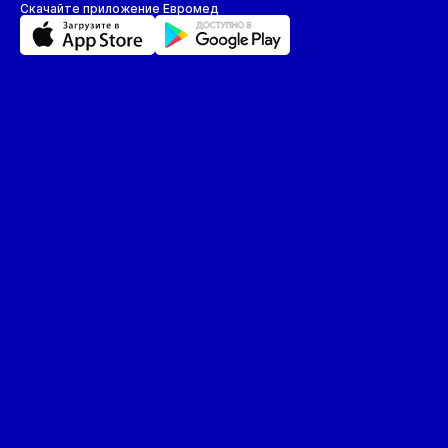
Пл
Скачайте приложение Евромед
П
П
П
П
Р
С