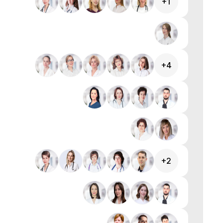
+1
+4
+2