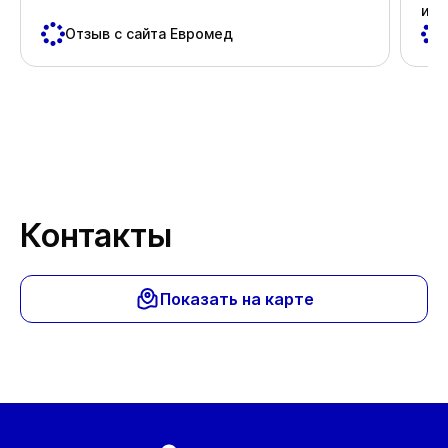
и д
пос
Отзыв с сайта Евромед
важ
Спа
Контакты
Показать на карте