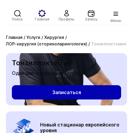
Поиск
Главная
Профиль
Запись
Меню
Главная
/
Услуги
/
Хирургия
/
ЛОР-хирургия (оториноларингология)
/
Тонзиллэктомия
Тонзиллэктомия
Один шаг к здоровому горлу
Записаться
Новый стационар европейского
уровня