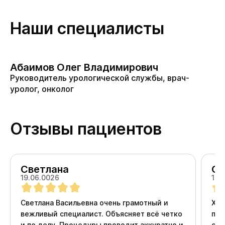
Наши специалисты
Абаимов Олег Владимирович
Руководитель урологической службы, врач-
уролог, онколог
Отзывы пациентов
Светлана
Ол
19.06.0026
18.
Светлана Васильевна очень грамотный и
Хоч
вежливый специалист. Объясняет всё четко
про
и по делу. Процедуры проводит аккуратно и
ста