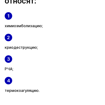
относят:
химиоэмболизацию;
криодеструкцию;
РЧА;
термокоагуляцию.