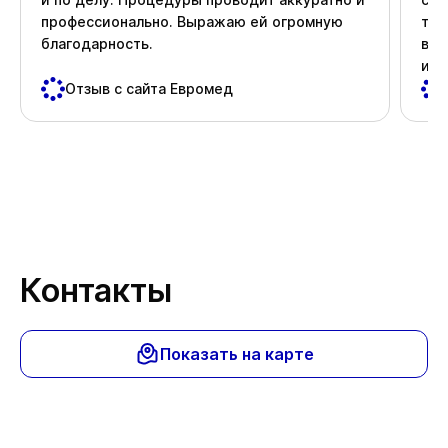
профессионально. Выражаю ей огромную
тер
благодарность.
вни
и д
пос
Отзыв с сайта Евромед
важ
Спа
Контакты
Показать на карте