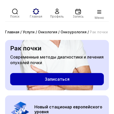
Поиск
Главная
Профиль
Запись
Меню
Главная
/
Услуги
/
Онкология
/
Онкоурология
/
Рак почки
Рак почки
Современные методы диагностики и лечения
опухолей почки
Записаться
Новый стационар европейского
уровня