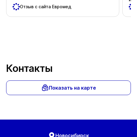
пос
Отзыв с сайта Евромед
важ
Спа
Контакты
Показать на карте
Новосибирск