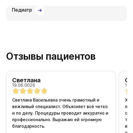
Педиатр
Отзывы пациентов
Светлана
Ол
19.06.0026
18.
Светлана Васильевна очень грамотный и
Хоч
вежливый специалист. Объясняет всё четко
про
и по делу. Процедуры проводит аккуратно и
ста
профессионально. Выражаю ей огромную
тер
благодарность.
вни
и д