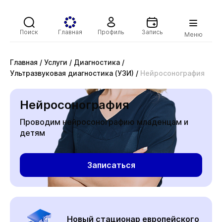
Поиск
Главная
Профиль
Запись
Меню
Главная
/
Услуги
/
Диагностика
/
Ультразвуковая диагностика (УЗИ)
/
Нейросонография
Нейросонография
Проводим нейросонографию младенцам и
детям
Записаться
Новый стационар европейского