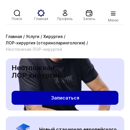
Поиск
Главная
Профиль
Запись
Меню
Главная
/
Услуги
/
Хирургия
/
ЛОР-хирургия (оториноларингология)
/
Неотложная ЛОР-хирургия
Неотложная
ЛОР хирургия
Записаться
Новый стационар европейского