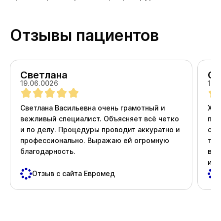
Отзывы пациентов
Светлана
Ол
19.06.0026
18.
Светлана Васильевна очень грамотный и
Хоч
вежливый специалист. Объясняет всё четко
про
и по делу. Процедуры проводит аккуратно и
ста
профессионально. Выражаю ей огромную
тер
благодарность.
вни
и д
пос
Отзыв с сайта Евромед
важ
Спа