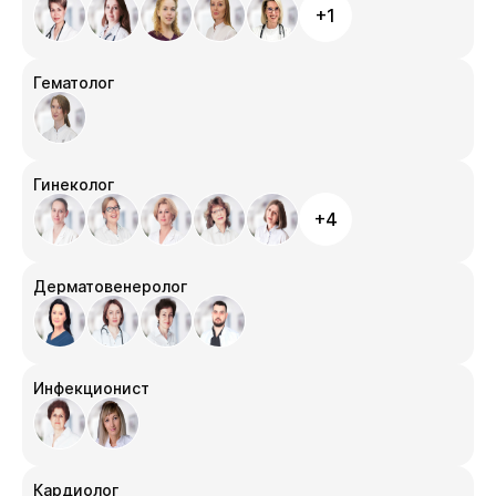
+1
Гематолог
Гинеколог
+4
Дерматовенеролог
Инфекционист
Кардиолог