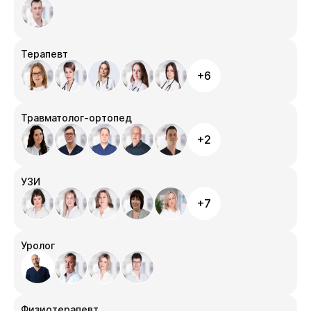
Терапевт
+6
Травматолог-ортопед
+2
УЗИ
+7
Уролог
Физиотерапевт