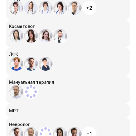
+2
Косметолог
ЛФК
Мануальная терапия
МРТ
Невролог
+1