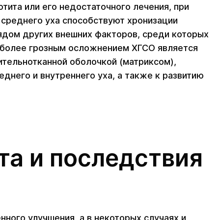
тита или его недостаточного лечения, при
 среднего уха способствуют хронизации
ядом других внешних факторов, среди которых
иболее грозным осложнением ХГСО является
ительнотканной оболочкой (матриксом),
днего и внутреннего уха, а также к развитию
та и последствия
ного улучшения, а в некоторых случаях и