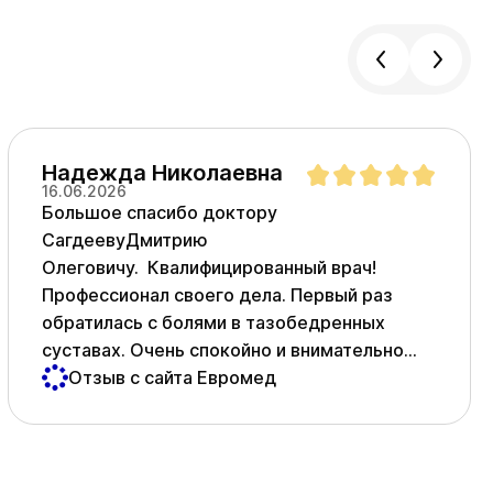
Надежда Николаевна
16.06.2026
Большое спасибо доктору
СагдеевуДмитрию
Олеговичу. Квалифицированный врач!
Профессионал своего дела. Первый раз
обратилась с болями в тазобедренных
суставах. Очень спокойно и внимательно
выслушал, назначил манипуляции , которые
Отзыв с сайта Евромед
мне помогли. Рекомендовал замену
суставов. Я , конечно, побоялась и
отказалась. Через год мне пришлось снова
обратиться за помощью, так как боли