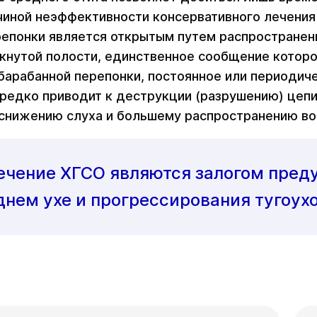
чиной неэффективности консервативного лечения
репонки является открытым путем распростране
мкнутой полости, единственное сообщение котор
 барабанной перепонки, постоянное или периоди
ередко приводит к деструкции (разрушению) цепи
снижению слуха и большему распространению во
ечение ХГСО являются залогом пре
днем ухе и прогрессирования тугоухо