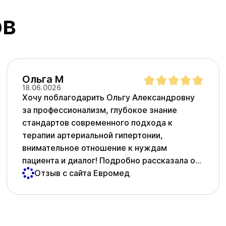
ов
Ольга М
18.06.0026
Хочу поблагодарить Ольгу Александровну
за профессионализм, глубокое знание
стандартов современного подхода к
терапии артериальной гипертонии,
внимательное отношение к нуждам
пациента и диалог! Подробно рассказала о
рисках и последствиях, а также вариантах
Отзыв с сайта Евромед
терапии и важности добиться целевого
давления. Спасибо большое!