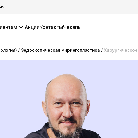
ия
иентам
Акции
Контакты
Чекапы
ология)
/
Эндоскопическая мирингопластика
/
Хирургическое