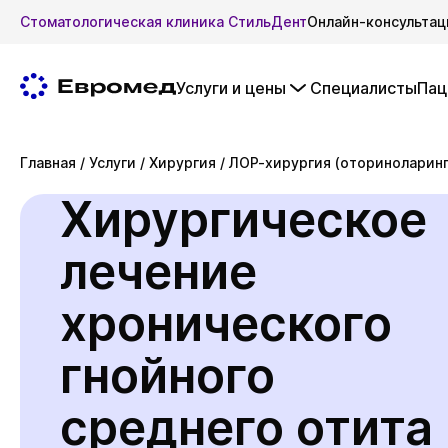
Стоматологическая клиника СтильДент
Онлайн-консультац
Услуги и цены
Специалисты
Пац
Главная
/
Услуги
/
Хирургия
/
ЛОР-хирургия (оториноларинг
Хирургическое
лечение
хронического
гнойного
среднего отита