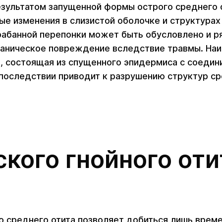
езультатом запущенной формы острого среднего о
е изменения в слизистой оболочке и структурах
рабанной перепонки может быть обусловлено и р
ханическое повреждение вследствие травмы. На
, состоящая из спущенного эпидермиса с соедин
последствии приводит к разрушению структур сре
кого гнойного оти
о среднего отита позволяет добиться лишь времен