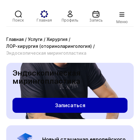
Поиск
Главная
Профиль
Запись
Меню
Главная
/
Услуги
/
Хирургия
/
ЛОР-хирургия (оториноларингология)
/
Эндоскопическая мирингопластика
Эндоскопическая
мирингопластика
Записаться
Новый стационар европейского