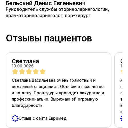
Бельский Денис Евгеньевич
Руководитель службы оториноларингологии,
врач-оториноларинголог, лор-хирург
Отзывы пациентов
Светлана
Ол
19.06.0026
18.
Светлана Васильевна очень грамотный и
Хоч
вежливый специалист. Объясняет всё четко
про
и по делу. Процедуры проводит аккуратно и
ста
профессионально. Выражаю ей огромную
тер
благодарность.
вни
и д
пос
Отзыв с сайта Евромед
важ