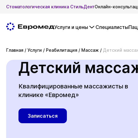
Стоматологическая клиника СтильДент
Онлайн-консультац
Услуги и цены
Специалисты
Пац
Главная
/
Услуги
/
Реабилитация
/
Массаж
/
Детский масса
Детский масса
Квалифицированные массажисты в
клинике «Евромед»
Записаться