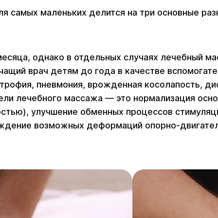
ля самых маленьких делится на три основные раз
месяца, однако в отдельных случаях лечебный ма
ащий врач детям до года в качестве вспомогате
отрофия, пневмония, врожденная косолапость, ди
цели лечебного массажа — это нормализация осн
тью), улучшение обменных процессов стимуляци
ждение возможных деформаций опорно-двигатель