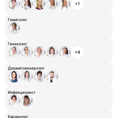
+1
Гематолог
Гинеколог
+4
Дерматовенеролог
Инфекционист
Кардиолог