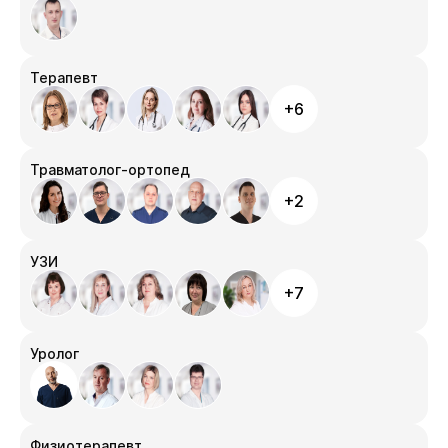
Терапевт
+6
Травматолог-ортопед
+2
УЗИ
+7
Уролог
Физиотерапевт