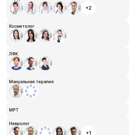
+2
Косметолог
ЛФК
Мануальная терапия
МРТ
Невролог
+1