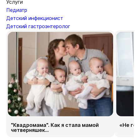
Услуги
Педиатр
Детский инфекционист
Детский гастроэнтеролог
"Квадромама". Как я стала мамой
«Не гор
четверняшек...