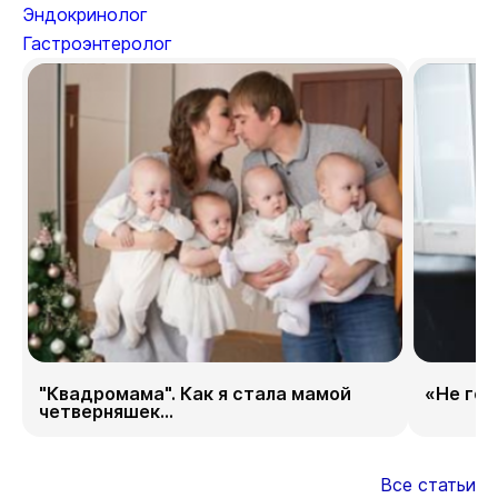
Эндокринолог
Гастроэнтеролог
"Квадромама". Как я стала мамой
«Не гор
четверняшек...
Все статьи