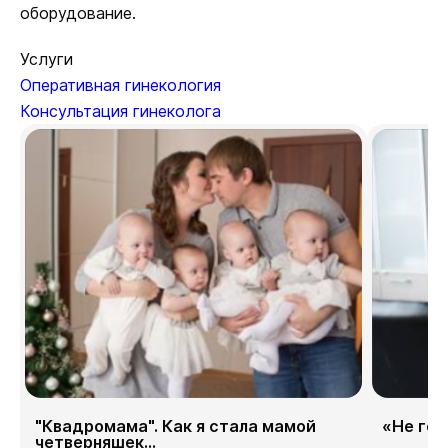
оборудование.
Услуги
Оперативная гинекология
Консультация гинеколога
"Квадромама". Как я стала мамой
«Не гор
четверняшек...