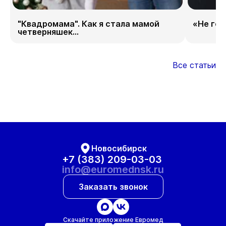
"Квадромама". Как я стала мамой
«Не гор
четверняшек...
Все статьи
Новосибирск
+7 (383) 209-03-03
info@euromednsk.ru
Заказать звонок
Скачайте приложение Евромед