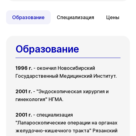
Ср
Чт
Пт
12 авг
13 авг
14 авг
Пт
Пн
Вт
07 авг
10 авг
11 авг
Образование
Специализация
Цены
Пн
Вт
Ср
17 авг
18 авг
19 авг
Ср
Чт
Пт
12 авг
13 авг
14 авг
Чт
20 авг
Образование
Пн
Вт
Ср
17 авг
18 авг
19 авг
Чт
20 авг
1996 г.
- окончил Новосибирский
Государственный Медицинский Институт.
2001 г.
- "Эндоскопическая хирургия и
гинекология" НГМА.
2001 г.
- специализация
"Лапароскопические операции на органах
желудочно-кишечного тракта" Рязанский