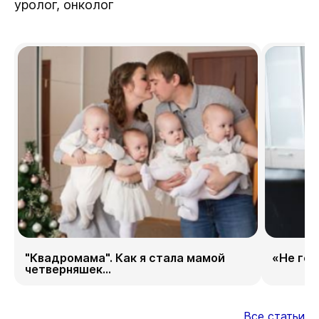
уролог, онколог
"Квадромама". Как я стала мамой
«Не гор
четверняшек...
Все статьи